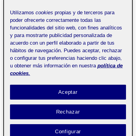
EL
PEGARTE. Sticker Art en Lavapiés
Utilizamos
cookies
propias y de terceros para
poder ofrecerte correctamente todas las
Trabajo final de grado
Pública
funcionalidades del sitio web, con fines analíticos
- Aula 1
y para mostrarte publicidad personalizada de
acuerdo con un perfil elaborado a partir de tus
hábitos de navegación. Puedes aceptar, rechazar
o configurar tus preferencias haciendo clic abajo,
u obtener más información en nuestra
política de
cookies.
Aceptar
Rechazar
232 Trabajo final de grado - Aula 1 232_20_317_01
.
Entrega de la actividad A5
Configurar