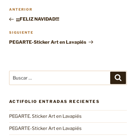
Navegación
Entrada
ANTERIOR
de
anterior:
¡¡¡FELIZ NAVIDAD!!!
entradas
Siguiente
SIGUIENTE
entrada
PEGARTE-Sticker Art en Lavapiés
Buscar
Buscar
por:
ACTIFOLIO ENTRADAS RECIENTES
PEGARTE. Sticker Art en Lavapiés
PEGARTE-Sticker Art en Lavapiés