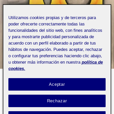
Utilizamos
cookies
propias y de terceros para
poder ofrecerte correctamente todas las
funcionalidades del sitio web, con fines analíticos
y para mostrarte publicidad personalizada de
acuerdo con un perfil elaborado a partir de tus
hábitos de navegación. Puedes aceptar, rechazar
o configurar tus preferencias haciendo clic abajo,
u obtener más información en nuestra
política de
cookies.
PUBLICADO
21 DE JUNIO DE 2023
POR
PEDRO JOSÉ COLL
Aceptar
EL
ESCRIBANO
MEDITERRÁNEO-MEMORIA
FINAL
Rechazar