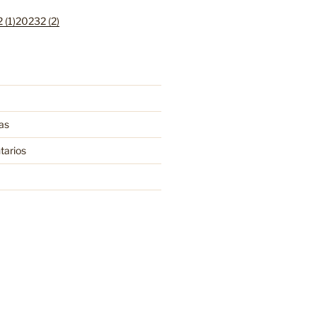
 (1)
20232 (2)
as
tarios