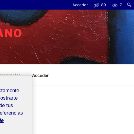
Acceder
89
7
Busc
ANO
sugerencias
Acceder
ectamente
mostrarte
de tus
referencias
de