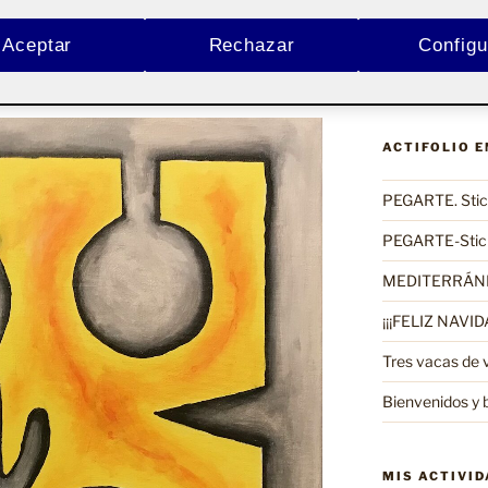
Aceptar
Rechazar
Configu
Buscar
EMORIA FINAL
por:
ACTIFOLIO 
PEGARTE. Stick
PEGARTE-Stick
MEDITERRÁN
¡¡¡FELIZ NAVIDA
Tres vacas de 
Bienvenidos y 
MIS ACTIVI