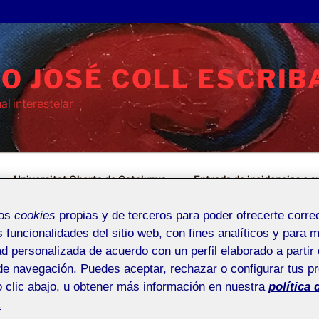
O JOSÉ COLL ESCRIB
l interestelar
Universitat Oberta de Catalunya
Entrada de incidencias o 
mos
cookies
propias y de terceros para poder ofrecerte corr
s funcionalidades del sitio web, con fines analíticos y para 
ad personalizada de acuerdo con un perfil elaborado a partir 
de navegación. Puedes aceptar, rechazar o configurar tus p
O III 222_20_316
 clic abajo, u obtener más información en nuestra
política 
.