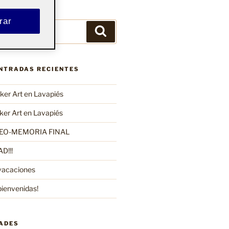
rar
Buscar
ENTRADAS RECIENTES
er Art en Lavapiés
er Art en Lavapiés
EO-MEMORIA FINAL
D!!!
vacaciones
bienvenidas!
DADES