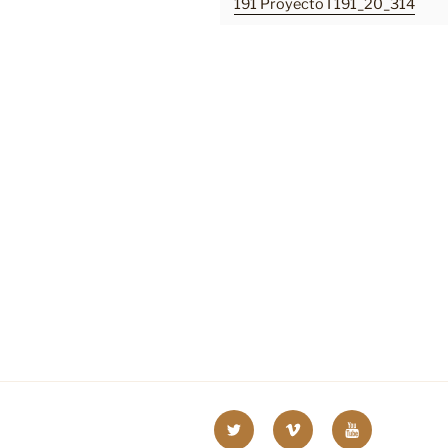
191 Proyecto I 191_20_314
Twitter
Vimeo
Youtube
UOC
UOC
UOC