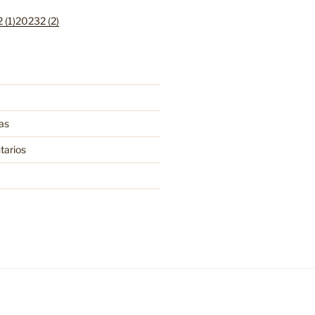
 (1)
20232 (2)
as
tarios