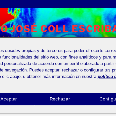
O JOSÉ COLL ESCRIB
l interestelar
mos
cookies
propias y de terceros para poder ofrecerte corr
s funcionalidades del sitio web, con fines analíticos y para 
ad personalizada de acuerdo con un perfil elaborado a partir 
Universitat Oberta de Catalunya
Entrada de incidencias o 
de navegación. Puedes aceptar, rechazar o configurar tus p
 clic abajo, u obtener más información en nuestra
política 
.
Aceptar
Rechazar
Configu
O I 191_20_314