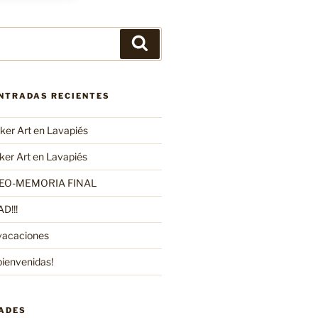
Buscar
ENTRADAS RECIENTES
er Art en Lavapiés
er Art en Lavapiés
EO-MEMORIA FINAL
D!!!
vacaciones
bienvenidas!
DADES